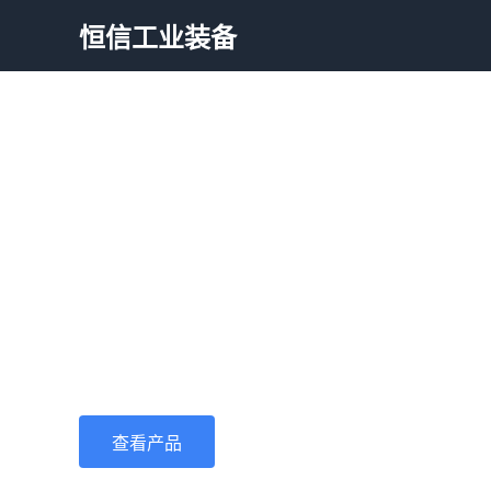
恒信工业装备
专注高端工业装备 
恒信工业装备致力于工业自动化设备、精密机
销售，为全球工业客户提供高效、稳定、可靠
查看产品